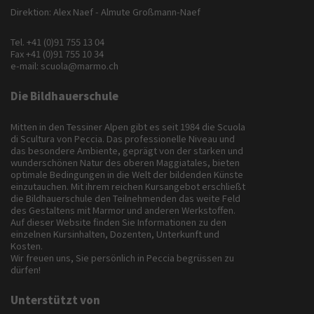
Direktion: Alex Naef - Almute Großmann-Naef
Tel.
+41 (0)91 755 13 04
Fax +41 (0)91 755 10 34
e-mail:
scuola@marmo.ch
Die Bildhauerschule
Mitten in den Tessiner Alpen gibt es seit 1984 die Scuola
di Scultura von Peccia. Das professionelle Niveau und
das besondere Ambiente, geprägt von der starken und
wunderschönen Natur des oberen Maggiatales, bieten
optimale Bedingungen in die Welt der bildenden Künste
einzutauchen. Mit ihrem reichen Kursangebot erschließt
die Bildhauerschule den Teilnehmenden das weite Feld
des Gestaltens mit Marmor und anderen Werkstoffen.
Auf dieser Website finden Sie Informationen zu den
einzelnen Kursinhalten, Dozenten, Unterkunft und
Kosten.
Wir freuen uns, Sie persönlich in Peccia begrüssen zu
dürfen!
Unterstützt von