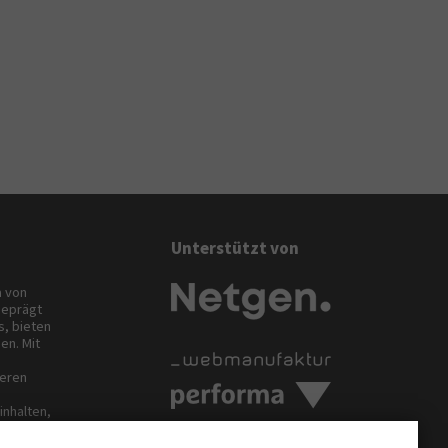
Unterstützt von
a von
geprägt
, bieten
en. Mit
deren
inhalten,