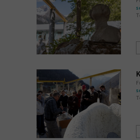
s
T
K
F
s
T