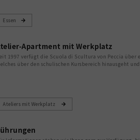
Essen
telier-Apartment mit Werkplatz
eit 1997 verfügt die Scuola di Scultura von Peccia über
elches über den schulischen Kursbereich hinausgeht und 
Ateliers mit Werkplatz
Führungen
ür Informationen stehen wir Ihnen gern zur Verfügung, bi