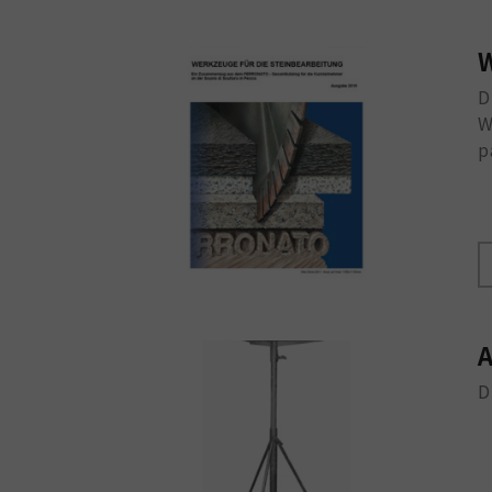
W
D
W
p
A
D