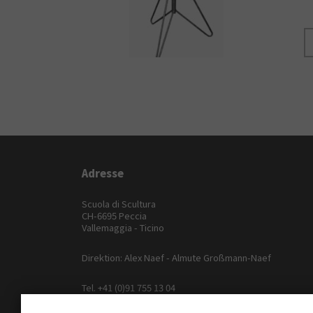
Adresse
Scuola di Scultura
CH-6695 Peccia
Vallemaggia - Ticino
Direktion: Alex Naef - Almute Großmann-Naef
Tel.
+41 (0)91 755 13 04
Fax +41 (0)91 755 10 34
e-mail:
scuola@marmo.ch