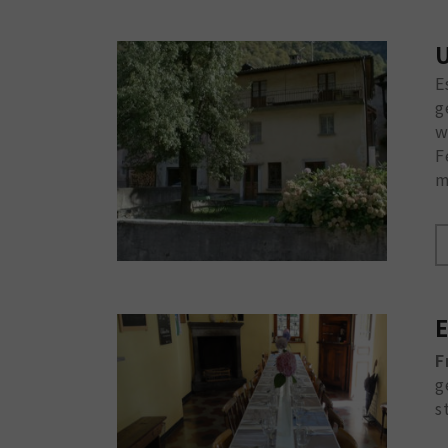
U
E
g
w
F
m
F
g
s