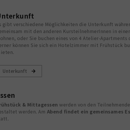
nterkunft
s gibt verschiedene Möglichkeiten die Unterkunft währen
emeinsam mit den anderen KursteilnehmerInnen in einem
ohnen, oder Sie buchen eines von 4 Atelier-Apartments 
erner können Sie sich ein Hotelzimmer mit Frühstück bu
ieten.
Unterkunft
Essen
rühstück & Mittagessen
werden von den Teilnehmenden 
estaltet werden. Am
Abend findet ein gemeinsames E
tatt.