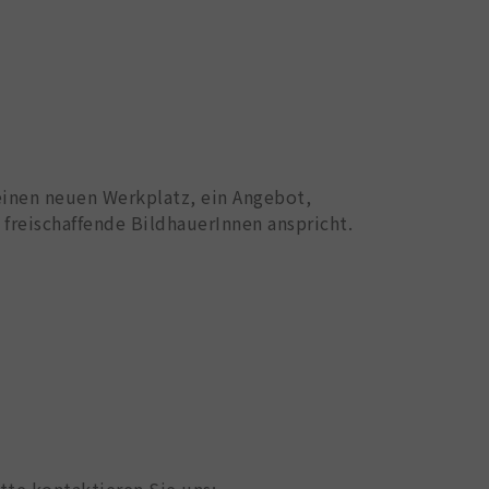
 einen neuen Werkplatz, ein Angebot,
freischaffende BildhauerInnen anspricht.
tte kontaktieren Sie uns: