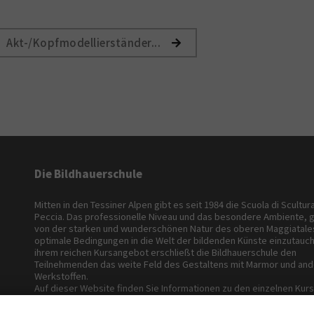
Akt-/Kopfmodellierständer...
Die Bildhauerschule
Mitten in den Tessiner Alpen gibt es seit 1984 die Scuola di Scultur
Peccia. Das professionelle Niveau und das besondere Ambiente, 
von der starken und wunderschönen Natur des oberen Maggiatales
optimale Bedingungen in die Welt der bildenden Künste einzutauch
ihrem reichen Kursangebot erschließt die Bildhauerschule den
Teilnehmenden das weite Feld des Gestaltens mit Marmor und an
Werkstoffen.
Auf dieser Website finden Sie Informationen zu den einzelnen Kurs
Dozenten, Unterkunft und Kosten.
Wir freuen uns, Sie persönlich in Peccia begrüssen zu dürfen!