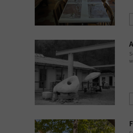
A
S
w
F