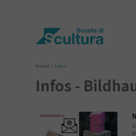
Home
Infos
Infos - Bildha
N
U
d