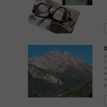
D
D
T
e
m
w
g