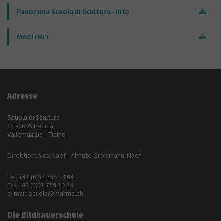
Panorama Scuola di Scultura - Info
MACH MIT
Adresse
Scuola di Scultura
CH-6695 Peccia
Vallemaggia - Ticino
Direktion: Alex Naef - Almute Großmann-Naef
Tel.
+41 (0)91 755 13 04
Fax +41 (0)91 755 10 34
e-mail:
scuola@marmo.ch
Die Bildhauerschule