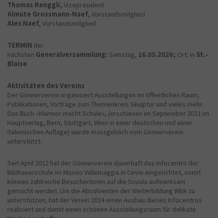
Thomas Renggli,
Vizepräsident
Almute Grossmann-Naef,
Vorstandsmitglied
Alex Naef,
Vorstandsmitglied
TERMIN
der
nächsten
Generalversammlung:
Samstag,
16.05.2026;
Ort: in
St.-
Blaise
Aktivitäten des Vereins
Der Gönnerverein organisiert Ausstellungen im öffentlichen Raum,
Publikationen, Vorträge zum Themenkreis Skulptur und vieles mehr.
Das Buch «Marmor macht Schule», (erschienen im September 2011 im
Hauptverlag, Bern, Stuttgart, Wien in einer deutschen und einer
italienischen Auflage) wurde massgeblich vom Gönnerverein
unterstützt.
Seit April 2012 hat der Gönnerverein dauerhaft das Infocentro der
Bildhauerschule im Museo Vallemaggia in Cevio eingerichtet, somit
können zahlreiche BesucherInnen auf die Scuola aufmerksam
gemacht werden. Um die Absolventen der Weiterbildung Wbk zu
unterstützen, hat der Verein 2014 einen Ausbau dieses Infocentros
realisiert und damit einen schönen Ausstellungsraum für delikate