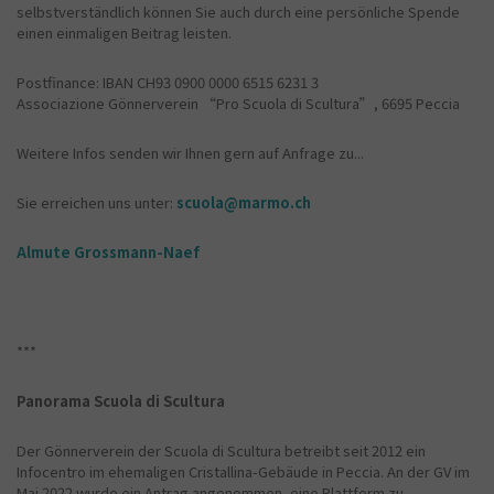
selbstverständlich können Sie auch durch eine persönliche Spende
einen einmaligen Beitrag leisten.
Postfinance: IBAN CH93 0900 0000 6515 6231 3
Associazione Gönnerverein “Pro Scuola di Scultura”, 6695 Peccia
Weitere Infos senden wir Ihnen gern auf Anfrage zu...
Sie erreichen uns unter:
scuola@marmo.ch
Almute Grossmann-Naef
***
Panorama Scuola di Scultura
Der Gönnerverein der Scuola di Scultura betreibt seit 2012 ein
Infocentro im ehemaligen Cristallina-Gebäude in Peccia. An der GV im
Mai 2022 wurde ein Antrag angenommen, eine Plattform zu