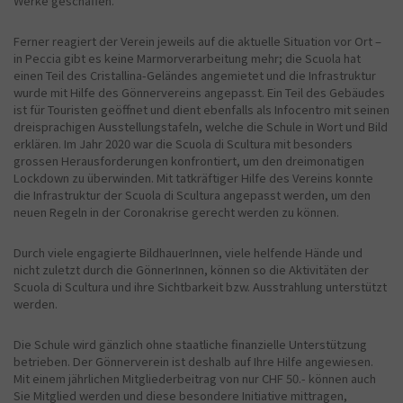
Werke geschaffen.
Ferner reagiert der Verein jeweils auf die aktuelle Situation vor Ort –
in Peccia gibt es keine Marmorverarbeitung mehr; die Scuola hat
einen Teil des Cristallina-Geländes angemietet und die Infrastruktur
wurde mit Hilfe des Gönnervereins angepasst. Ein Teil des Gebäudes
ist für Touristen geöffnet und dient ebenfalls als Infocentro mit seinen
dreisprachigen Ausstellungstafeln, welche die Schule in Wort und Bild
erklären. Im Jahr 2020 war die Scuola di Scultura mit besonders
grossen Herausforderungen konfrontiert, um den dreimonatigen
Lockdown zu überwinden. Mit tatkräftiger Hilfe des Vereins konnte
die Infrastruktur der Scuola di Scultura angepasst werden, um den
neuen Regeln in der Coronakrise gerecht werden zu können.
Durch viele engagierte BildhauerInnen, viele helfende Hände und
nicht zuletzt durch die GönnerInnen, können so die Aktivitäten der
Scuola di Scultura und ihre Sichtbarkeit bzw. Ausstrahlung unterstützt
werden.
Die Schule wird gänzlich ohne staatliche finanzielle Unterstützung
betrieben. Der Gönnerverein ist deshalb auf Ihre Hilfe angewiesen.
Mit einem jährlichen Mitgliederbeitrag von nur CHF 50.- können auch
Sie Mitglied werden und diese besondere Initiative mittragen,