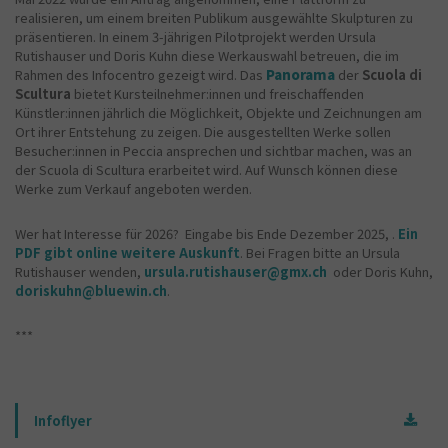
realisieren, um einem breiten Publikum ausgewählte Skulpturen zu
präsentieren. In einem 3-jährigen Pilotprojekt werden Ursula
Rutishauser und Doris Kuhn diese Werkauswahl betreuen, die im
Rahmen des Infocentro gezeigt wird. Das
Panorama
der
Scuola di
Scultura
bietet Kursteilnehmer:innen und freischaffenden
Künstler:innen jährlich die Möglichkeit, Objekte und Zeichnungen am
Ort ihrer Entstehung zu zeigen. Die ausgestellten Werke sollen
Besucher:innen in Peccia ansprechen und sichtbar machen, was an
der Scuola di Scultura erarbeitet wird. Auf Wunsch können diese
Werke zum Verkauf angeboten werden.
Wer hat Interesse für 2026? Eingabe bis Ende Dezember 2025, .
Ein
PDF gibt online weitere Auskunft
. Bei Fragen bitte an Ursula
Rutishauser wenden,
ursula.rutishauser@gmx.ch
oder Doris Kuhn,
doriskuhn@bluewin.ch
.
***
Infoflyer