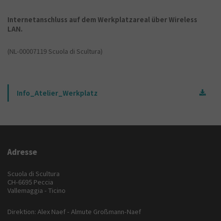
Internetanschluss auf dem Werkplatzareal über Wireless
LAN.
(NL-00007119 Scuola di Scultura)
Info_Atelier_Werkplatz
Adresse
Scuola di Scultura
CH-6695 Peccia
Vallemaggia - Ticino
Direktion: Alex Naef - Almute Großmann-Naef