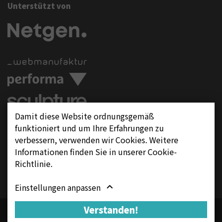
Unterstützt von
Damit diese Website ordnungsgemäß
Folgen Sie uns auf
funktioniert und um Ihre Erfahrungen zu
verbessern, verwenden wir Cookies. Weitere
Informationen finden Sie in unserer Cookie-
Richtlinie.
Einstellungen anpassen
Verstanden!
Adresse und Anfahrt
Impressum
Datenschutzerklärung
Cookie Einstellungen