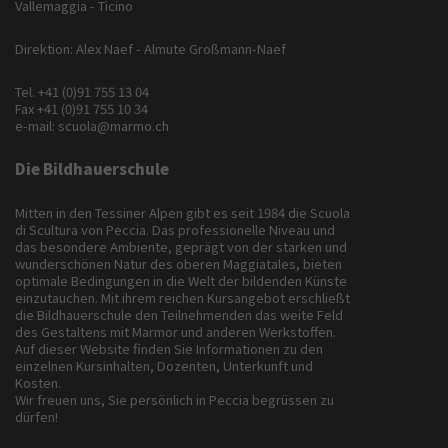
Vallemaggia - Ticino
Direktion: Alex Naef - Almute Großmann-Naef
Tel.
+41 (0)91 755 13 04
Fax +41 (0)91 755 10 34
e-mail:
scuola@marmo.ch
Die Bildhauerschule
Mitten in den Tessiner Alpen gibt es seit 1984 die Scuola
di Scultura von Peccia. Das professionelle Niveau und
das besondere Ambiente, geprägt von der starken und
wunderschönen Natur des oberen Maggiatales, bieten
optimale Bedingungen in die Welt der bildenden Künste
einzutauchen. Mit ihrem reichen Kursangebot erschließt
die Bildhauerschule den Teilnehmenden das weite Feld
des Gestaltens mit Marmor und anderen Werkstoffen.
Auf dieser Website finden Sie Informationen zu den
einzelnen Kursinhalten, Dozenten, Unterkunft und
Kosten.
Wir freuen uns, Sie persönlich in Peccia begrüssen zu
dürfen!