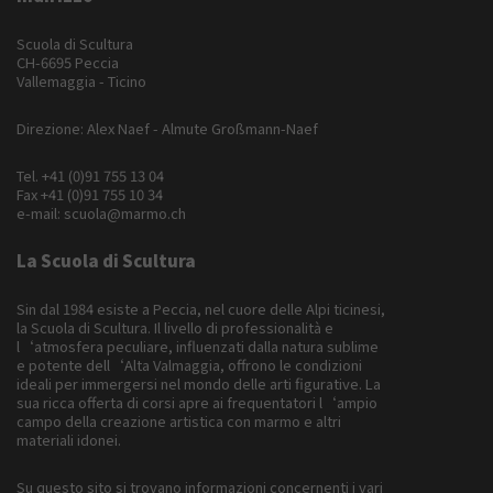
Scuola di Scultura
CH-6695 Peccia
Vallemaggia - Ticino
Direzione: Alex Naef - Almute Großmann-Naef
Tel.
+41 (0)91 755 13 04
Fax +41 (0)91 755 10 34
e-mail:
scuola@marmo.ch
La Scuola di Scultura
Sin dal 1984 esiste a Peccia, nel cuore delle Alpi ticinesi,
la Scuola di Scultura. Il livello di professionalità e
l‘atmosfera peculiare, influenzati dalla natura sublime
e potente dell‘Alta Valmaggia, offrono le condizioni
ideali per immergersi nel mondo delle arti figurative. La
sua ricca offerta di corsi apre ai frequentatori l‘ampio
campo della creazione artistica con marmo e altri
materiali idonei.
Su questo sito si trovano informazioni concernenti i vari