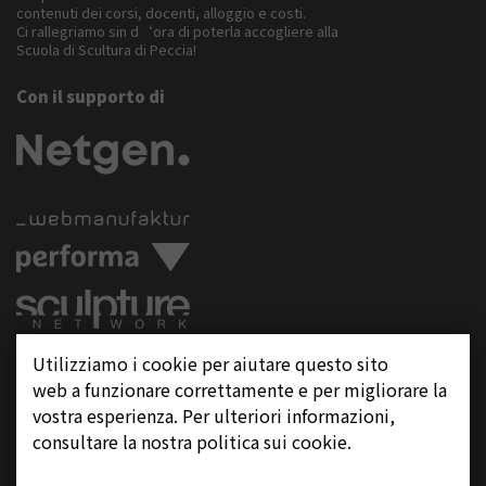
contenuti dei corsi, docenti, alloggio e costi.
Ci rallegriamo sin d‘ora di poterla accogliere alla
Scuola di Scultura di Peccia!
Con il supporto di
Seguite ci su
Utilizziamo i cookie per aiutare questo sito
web a funzionare correttamente e per migliorare la
vostra esperienza. Per ulteriori informazioni,
consultare la nostra politica sui cookie.