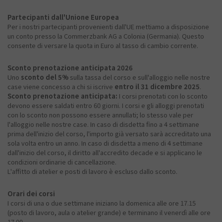
Partecipanti dall'Unione Europea
Per i nostri partecipanti provenienti dall'UE mettiamo a disposizione
un conto presso la Commerzbank AG a Colonia (Germania). Questo
consente di versare la quota in Euro al tasso di cambio corrente.
Sconto prenotazione anticipata 2026
Uno
sconto del 5%
sulla tassa del corso e sull'alloggio nelle nostre
case viene concesso a chi si iscrive
entro il 31 dicembre 2025
.
Sconto prenotazione anticipata:
I corsi prenotati con lo sconto
devono essere saldati entro 60 giorni. I corsi e gli alloggi prenotati
con lo sconto non possono essere annullati; lo stesso vale per
l'alloggio nelle nostre case. In caso di disdetta fino a 4 settimane
prima dell'inizio del corso, l'importo già versato sarà accreditato una
sola volta entro un anno. In caso di disdetta a meno di 4 settimane
dall'inizio del corso, il diritto all'accredito decade e si applicano le
condizioni ordinarie di cancellazione.
L'affitto di atelier e posti di lavoro è escluso dallo sconto.
Orari dei corsi
I corsi di una o due settimane iniziano la domenica alle ore 17.15
(posto di lavoro, aula o atelier grande) e terminano il venerdì alle ore
17.00.