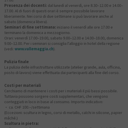
Presenza dei docenti:
dal lunedì al venerdì, ore 8.30–12.00 e 14.00–
17.00. Al di fuori di questi orari è sempre possibile lavorare
liberamente. Nei corsi di due settimane si può lavorare anche al
sabato (domenica libera).
Seminari di fine settimana:
iniziano il venerdì alle ore 17.00 e
terminano la domenica a mezzogiorno.
Orari: venerdì 17.00–19.00, sabato 9.00–12.00 e 14.00–18.00, domenica
9.00–12.00. Per i seminari si consiglia l'alloggio in hotel della regione
(vedi:
www.vallemaggia.ch
).
Pulizia finale
La pulizia delle infrastrutture utilizzate (atelier grande, aula, officina,
posto di lavoro) viene effettuata dai partecipanti alla fine del corso.
Costi per materiali
Cerchiamo di mantenere i costi per i materiali il più bassi possibile.
Tuttavia possono sorgere costi supplementari, che vengono
conteggiati in loco in base al consumo. Importo indicativo:
• ca. CHF 100.–/settimana
(Eccezioni: scultura in legno, corsi di metallo, calchi in silicone, papier
mâché.)
Scultura in pietra: