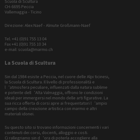
Scuola di Scultura
CH-6695 Peccia
Vallemaggia - Ticino
Direzione: Alex Naef - Almute Großmann-Naef
Tel.
+41 (0)91 755 13 04
Fax +41 (0)91 755 10 34
e-mail:
scuola@marmo.ch
La Scuola di Scultura
Sin dal 1984 esiste a Peccia, nel cuore delle Alpi ticinesi,
la Scuola di Scultura. Il livello di professionalità e
l‘atmosfera peculiare, influenzati dalla natura sublime
e potente dell‘Alta Valmaggia, offrono le condizioni
ideali per immergersi nel mondo delle arti figurative. La
sua ricca offerta di corsi apre ai frequentatori l‘ampio
campo della creazione artistica con marmo e altri
materiali idonei.
Su questo sito si trovano informazioni concernenti i vari
contenuti dei corsi, docenti, alloggio e costi.
Ci rallegriamo sin d‘ora di poterla accogliere alla