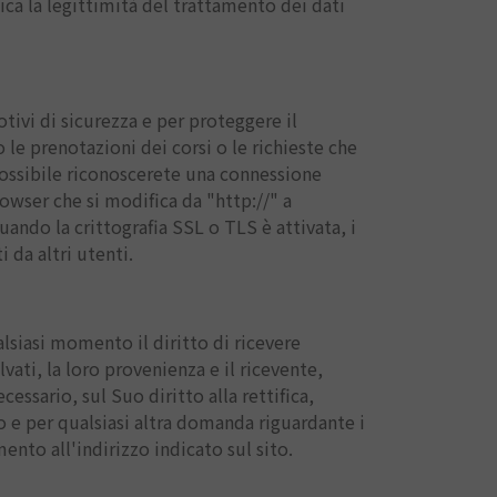
ca la legittimità del trattamento dei dati
tivi di sicurezza e per proteggere il
 le prenotazioni dei corsi o le richieste che
 possibile riconoscerete una connessione
browser che si modifica da "http://" a
uando la crittografia SSL o TLS è attivata, i
 da altri utenti.
alsiasi momento il diritto di ricevere
vati, la loro provenienza e il ricevente,
essario, sul Suo diritto alla rettifica,
o e per qualsiasi altra domanda riguardante i
ento all'indirizzo indicato sul sito.