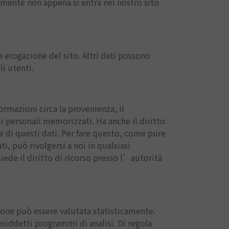
amente non appena si entra nel nostro sito
ta erogazione del sito. Altri dati possono
i utenti.
formazioni circa la provenienza, il
i personali memorizzati. Ha anche il diritto
ne di questi dati. Per fare questo, come pure
i, può rivolgersi a noi in qualsiasi
ede il diritto di ricorso presso l’autorità
zione può essere valutata statisticamente.
osiddetti programmi di analisi. Di regola