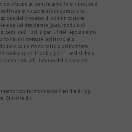
odo da attivare automaticamente la rimozione
sattivati la funzionalità di questo sito
ttuazione del processo di comunicazione
te e da Lei desiderate (p.es. modulo di
 ai sensi dell’art. 6 par. 1 f del regolamento
 sito ha un interesse legittimo alla
do tecnicamente corretto e ottimizzato i
tri cookie (p.es. i cookie per l’analisi della
n separata sede all’interno della presente
memorizza le informazioni nel file di log
. Si tratta di: