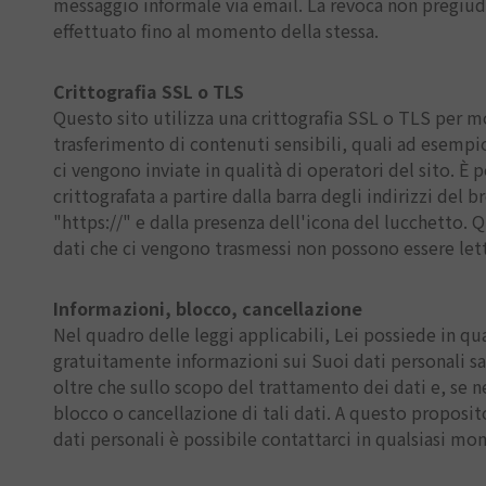
messaggio informale via email. La revoca non pregiudi
effettuato fino al momento della stessa.
Crittografia SSL o TLS
Questo sito utilizza una crittografia SSL o TLS per mo
trasferimento di contenuti sensibili, quali ad esempio
ci vengono inviate in qualità di operatori del sito. È
crittografata a partire dalla barra degli indirizzi del 
"https://" e dalla presenza dell'icona del lucchetto. Q
dati che ci vengono trasmessi non possono essere letti
Informazioni, blocco, cancellazione
Nel quadro delle leggi applicabili, Lei possiede in qu
gratuitamente informazioni sui Suoi dati personali sal
oltre che sullo scopo del trattamento dei dati e, se nec
blocco o cancellazione di tali dati. A questo proposit
dati personali è possibile contattarci in qualsiasi mom