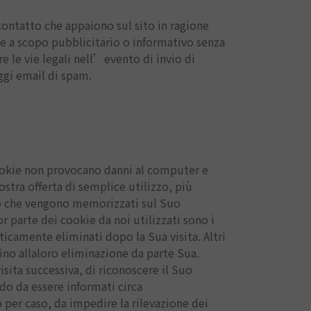
 contatto che appaiono sul sito in ragione
le a scopo pubblicitario o informativo senza
ire le vie legali nell’evento di invio di
ggi email di spam.
cookie non provocano danni al computer e
stra offerta di semplice utilizzo, più
esto che vengono memorizzati sul Suo
parte dei cookie da noi utilizzati sono i
icamente eliminati dopo la Sua visita. Altri
no allaloro eliminazione da parte Sua.
sita successiva, di riconoscere il Suo
do da essere informati circa
 per caso, da impedire la rilevazione dei