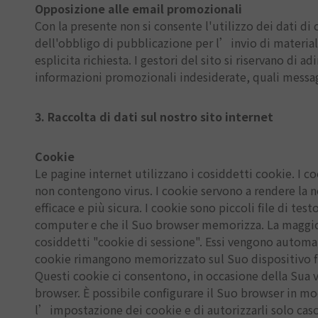
Opposizione alle email promozionali
Con la presente non si consente l'utilizzo dei dati di
dell'obbligo di pubblicazione per l’invio di materia
esplicita richiesta. I gestori del sito si riservano di ad
informazioni promozionali indesiderate, quali messa
3. Raccolta di dati sul nostro sito internet
Cookie
Le pagine internet utilizzano i cosiddetti cookie. I 
non contengono virus. I cookie servono a rendere la no
efficace e più sicura. I cookie sono piccoli file di t
computer e che il Suo browser memorizza. La maggior 
cosiddetti "cookie di sessione". Essi vengono automat
cookie rimangono memorizzato sul Suo dispositivo fi
Questi cookie ci consentono, in occasione della Sua vi
browser. È possibile configurare il Suo browser in mo
l’impostazione dei cookie e di autorizzarli solo caso