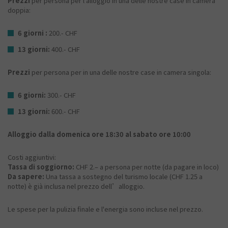
Prezzi
per persona per l'alloggio in una delle nostre case in camera
doppia:
6 giorni :
200.- CHF
13 giorni:
400.- CHF
Prezzi
per persona per in una delle nostre case in camera singola:
6 giorni:
300.- CHF
13 giorni:
600.- CHF
Alloggio dalla domenica ore 18:30 al sabato ore 10:00
Costi aggiuntivi:
Tassa di soggiorno:
CHF 2.– a persona per notte (da pagare in loco)
Da sapere:
Una tassa a sostegno del turismo locale (CHF 1.25 a
notte) è già inclusa nel prezzo dell’alloggio.
Le spese per la pulizia finale e l'energia sono incluse nel prezzo.