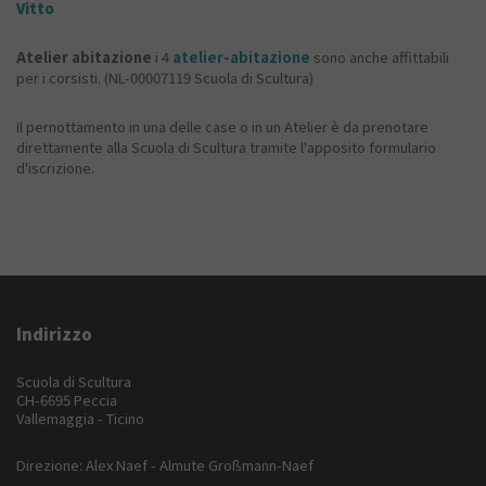
Vitto
Atelier abitazione
i 4
atelier-abitazione
sono anche affittabili
per i corsisti. (NL-00007119 Scuola di Scultura)
Il pernottamento in una delle case o in un Atelier è da prenotare
direttamente alla Scuola di Scultura tramite l'apposito formulario
d'iscrizione.
Indirizzo
Scuola di Scultura
CH-6695 Peccia
Vallemaggia - Ticino
Direzione: Alex Naef - Almute Großmann-Naef