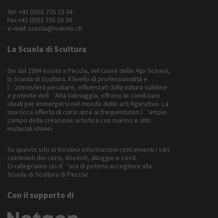
Tel.
+41 (0)91 755 13 04
Fax +41 (0)91 755 10 34
e-mail:
scuola@marmo.ch
La Scuola di Scultura
Sin dal 1984 esiste a Peccia, nel cuore delle Alpi ticinesi,
la Scuola di Scultura. Il livello di professionalità e
l‘atmosfera peculiare, influenzati dalla natura sublime
e potente dell‘Alta Valmaggia, offrono le condizioni
ideali per immergersi nel mondo delle arti figurative. La
sua ricca offerta di corsi apre ai frequentatori l‘ampio
campo della creazione artistica con marmo e altri
materiali idonei.
Su questo sito si trovano informazioni concernenti i vari
contenuti dei corsi, docenti, alloggio e costi.
Ci rallegriamo sin d‘ora di poterla accogliere alla
Scuola di Scultura di Peccia!
Con il supporto di