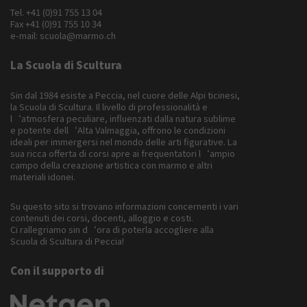
Tel.
+41 (0)91 755 13 04
Fax +41 (0)91 755 10 34
e-mail:
scuola@marmo.ch
La Scuola di Scultura
Sin dal 1984 esiste a Peccia, nel cuore delle Alpi ticinesi,
la Scuola di Scultura. Il livello di professionalità e
l‘atmosfera peculiare, influenzati dalla natura sublime
e potente dell‘Alta Valmaggia, offrono le condizioni
ideali per immergersi nel mondo delle arti figurative. La
sua ricca offerta di corsi apre ai frequentatori l‘ampio
campo della creazione artistica con marmo e altri
materiali idonei.
Su questo sito si trovano informazioni concernenti i vari
contenuti dei corsi, docenti, alloggio e costi.
Ci rallegriamo sin d‘ora di poterla accogliere alla
Scuola di Scultura di Peccia!
Con il supporto di