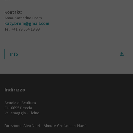
Kontakt:
Anna-Katharine Brem
katy.brem@gmail.com
Tel: +41 79 364 19 99
Info
Indirizzo
Scuola di Scultura
CH-6695 Peccia
Vallemaggia - Ticino
Direzione: Alex Naef - Almute Großmann-Naef