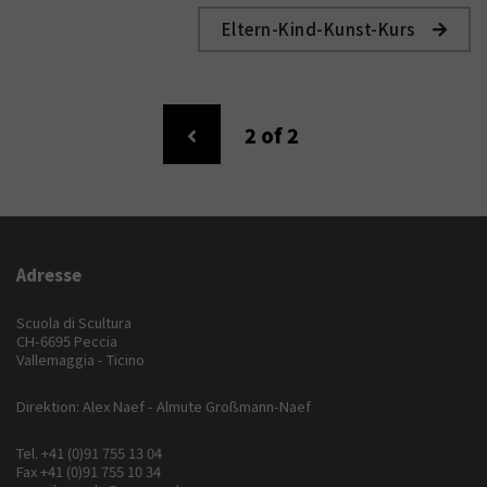
Eltern-Kind-Kunst-Kurs
2
of 2
Adresse
Scuola di Scultura
CH-6695 Peccia
Vallemaggia - Ticino
Direktion: Alex Naef - Almute Großmann-Naef
Tel.
+41 (0)91 755 13 04
Fax +41 (0)91 755 10 34