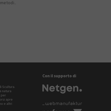
 metodi.
Con il supporto di
di Scultura.
la natura
i per
orsi apre
o e altri