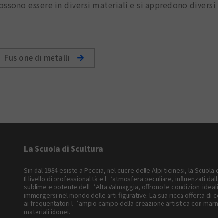
ossono essere in diversi materiali e si appredono diversi
Fusione di metalli
La Scuola di Scultura
Sin dal 1984 esiste a Peccia, nel cuore delle Alpi ticinesi, la Scuola 
Il livello di professionalità e l‘atmosfera peculiare, influenzati dal
sublime e potente dell‘Alta Valmaggia, offrono le condizioni ideal
immergersi nel mondo delle arti figurative. La sua ricca offerta di c
ai frequentatori l‘ampio campo della creazione artistica con marm
materiali idonei.