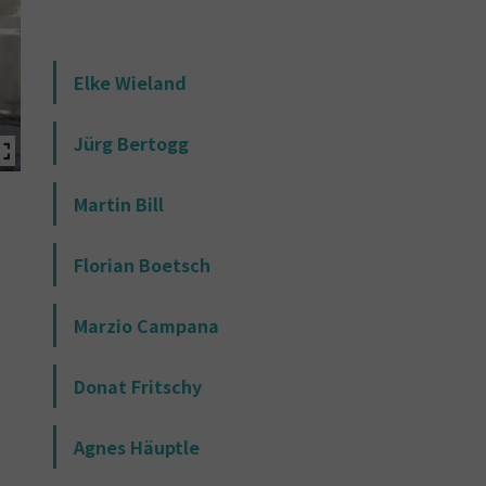
Elke Wieland
Jürg Bertogg
Artisti al lavoro
Artisti al 
Martin Bill
Florian Boetsch
Marzio Campana
Donat Fritschy
Agnes Häuptle