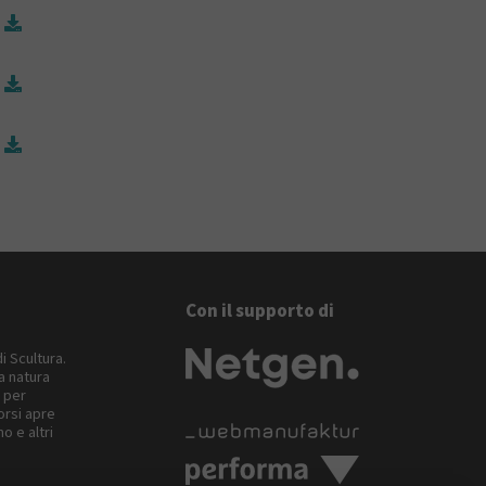
Con il supporto di
di Scultura.
la natura
i per
orsi apre
o e altri