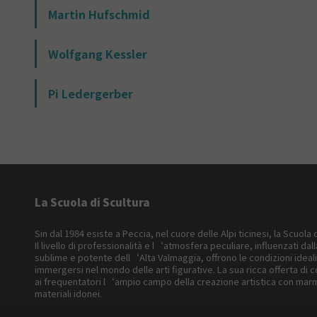
Martin Hufschmid
Wolfgang Kessler
Pi Ledergerber
La Scuola di Scultura
Sin dal 1984 esiste a Peccia, nel cuore delle Alpi ticinesi, la Scuola 
Il livello di professionalità e l‘atmosfera peculiare, influenzati dal
sublime e potente dell‘Alta Valmaggia, offrono le condizioni ideal
immergersi nel mondo delle arti figurative. La sua ricca offerta di c
ai frequentatori l‘ampio campo della creazione artistica con marm
materiali idonei.