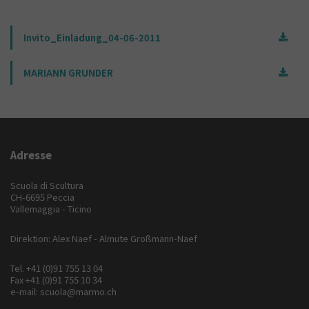
Invito_Einladung_04-06-2011
MARIANN GRUNDER
Adresse
Scuola di Scultura
CH-6695 Peccia
Vallemaggia - Ticino
Direktion: Alex Naef - Almute Großmann-Naef
Tel.
+41 (0)91 755 13 04
Fax +41 (0)91 755 10 34
e-mail:
scuola@marmo.ch