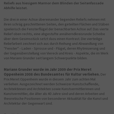
Reliefs aus hiesigem Marmor dem Blinden der Seitenfassade
Abhilfe leistet.
Die drei in einer Achse übereinander liegenden Reliefs nehmen mit
ihren schräg geschnittenen Seiten, den geteilten Flächen und Stäben
spielerisch die Fensterflügel der benachbarten Achse auf. Das vierte
Relief oben rechts, eine abgestufte annäherndkreisrunde Scheibe
über dem Gesimsstück setzt dazu einen Kontrast. Die vierteilige
Reliefarbeit zeichnet sich aus durch Reihung und Abwandlung von
"Fenster" - Laden - Sprosse und - Flügel, deren Rhytmisierung und
der Gegenüberstellung von Viereck und Kreis - Aspekte, die im Werk
von Mariann Grunder seit langem Schwerpunkte bilden.
Mariann Grunder wurde im Jahr 2009 der Prix Meret
Oppenheim 2008 des Bundesamtes für Kultur verliehen.
Der
Prix Meret Oppenheim wurde in diesem Jahr zum achten Mal
verliehen. Ausgezeichnet werden Schweizer Kunstschaffende,
Architektinnen und Architekten sowie Kunstvermittlerinnen und
Kunstvermittler, die älter als 40 Jahre sind und deren Arbeiten und
theoretische Positionen von besonderer Aktualität für die Kunst und
Architektur der Gegenwart sind.