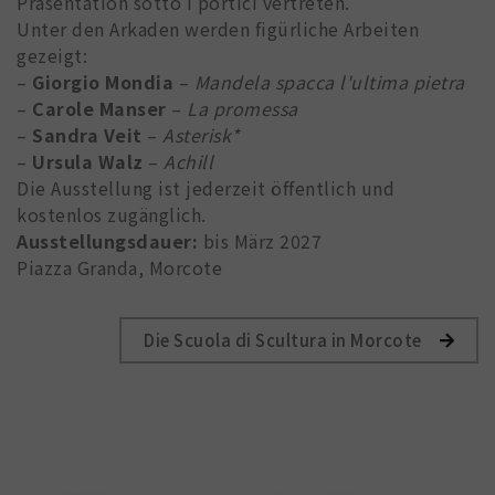
Präsentation sotto i portici vertreten.
Unter den Arkaden werden figürliche Arbeiten
gezeigt:
–
Giorgio Mondia
–
Mandela spacca l'ultima pietra
–
Carole Manser
–
La promessa
–
Sandra Veit
–
Asterisk*
–
Ursula Walz
–
Achill
Die Ausstellung ist jederzeit öffentlich und
kostenlos zugänglich.
Ausstellungsdauer:
bis März 2027
Piazza Granda, Morcote
Die Scuola di Scultura in Morcote