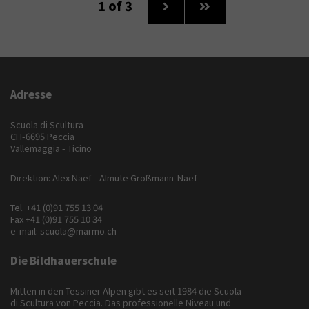
1
of 3
Adresse
Scuola di Scultura
CH-6695 Peccia
Vallemaggia - Ticino
Direktion: Alex Naef - Almute Großmann-Naef
Tel.
+41 (0)91 755 13 04
Fax +41 (0)91 755 10 34
e-mail:
scuola@marmo.ch
Die Bildhauerschule
Mitten in den Tessiner Alpen gibt es seit 1984 die Scuola
di Scultura von Peccia. Das professionelle Niveau und