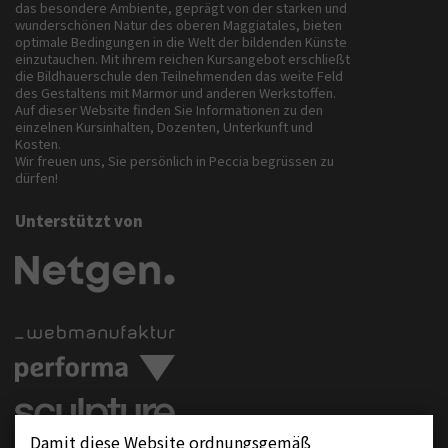
das besondere Ambiente, geprägt von der starken und
wunderschönen Natur des oberen Maggiatales, bieten
optimale Bedingungen in die Welt der bildenden Künste
einzutauchen. Mit ihrem reichen Kursangebot erschließt
die Bildhauerschule den Teilnehmenden das weite Feld
des Gestaltens mit Marmor und anderen Werkstoffen.
Auf dieser Website finden Sie Informationen zu den
einzelnen Kursinhalten, Dozenten, Unterkunft und
Kosten.
Wir freuen uns, Sie persönlich in Peccia begrüssen zu
dürfen!
Unterstützt von
Damit diese Website ordnungsgemäß