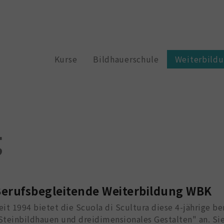
Kurse
Bildhauerschule
Weiterbild
g
erufsbegleitende Weiterbildung WBK
eit 1994 bietet die Scuola di Scultura diese 4-jährige b
Steinbildhauen und dreidimensionales Gestalten" an. Sie