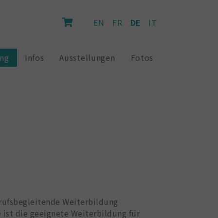
EN
FR
DE
IT
ung
Infos
Ausstellungen
Fotos
erufsbegleitende Weiterbildung
 ist die geeignete Weiterbildung für