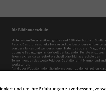
Die Bildhauerschule
Mitten in den Tessiner Alpen gibt es seit 1984 die Scuola di Scultur
Peccia. Das professionelle Niveau und das besondere Ambiente, 
von der starken und wunderschönen Natur des oberen Maggiatales
optimale Bedingungen in die Welt der bildenden Künste einzutauch
ihrem reichen Kursangebot erschließt die Bildhauerschule den
Teilnehmenden das weite Feld des Gestaltens mit Marmor und an
Werkstoffen.
Auf dieser Website finden Sie Informationen zu den einzelnen Kurs
Dozenten, Unterkunft und Kosten.
Wir freuen uns, Sie persönlich in Peccia begrüssen zu dürfen!
niert und um Ihre Erfahrungen zu verbessern, verwe