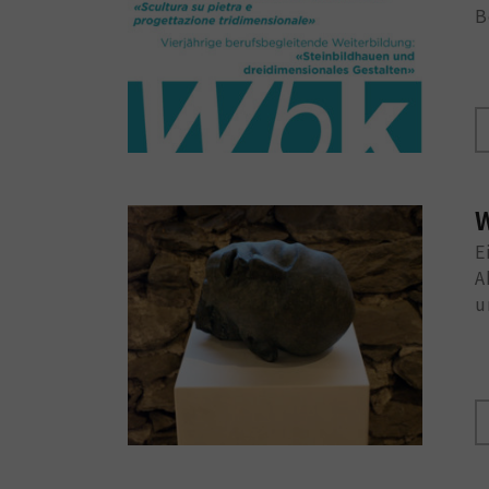
B
W
E
A
u