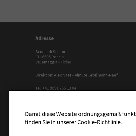
Adresse
Scuola di Scultura
CH-6695 Peccia
Vallemaggia - Ticino
Direktion: Alex Naef - Almute Großmann-Naef
Tel.
+41 (0)91 755 13 04
Fax +41 (0)91 755 10 34
e-mail:
scuola@marmo.ch
Damit diese Website ordnungsgemäß funktio
finden Sie in unserer Cookie-Richtlinie.