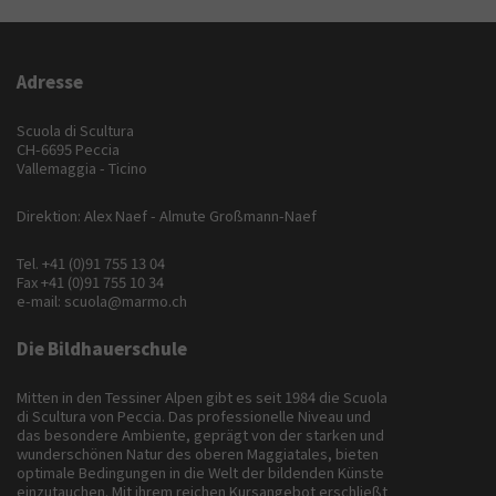
Adresse
Scuola di Scultura
CH-6695 Peccia
Vallemaggia - Ticino
Direktion: Alex Naef - Almute Großmann-Naef
Tel.
+41 (0)91 755 13 04
Fax +41 (0)91 755 10 34
e-mail:
scuola@marmo.ch
Die Bildhauerschule
Mitten in den Tessiner Alpen gibt es seit 1984 die Scuola
di Scultura von Peccia. Das professionelle Niveau und
das besondere Ambiente, geprägt von der starken und
wunderschönen Natur des oberen Maggiatales, bieten
optimale Bedingungen in die Welt der bildenden Künste
einzutauchen. Mit ihrem reichen Kursangebot erschließt