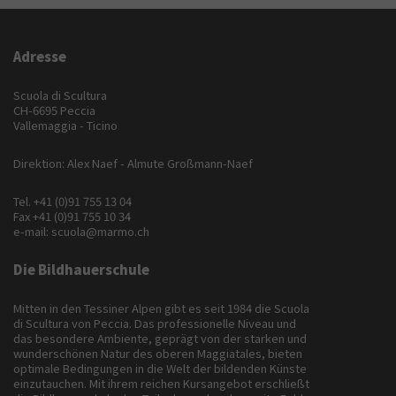
Adresse
Scuola di Scultura
CH-6695 Peccia
Vallemaggia - Ticino
Direktion: Alex Naef - Almute Großmann-Naef
Tel.
+41 (0)91 755 13 04
Fax +41 (0)91 755 10 34
e-mail:
scuola@marmo.ch
Die Bildhauerschule
Mitten in den Tessiner Alpen gibt es seit 1984 die Scuola
di Scultura von Peccia. Das professionelle Niveau und
das besondere Ambiente, geprägt von der starken und
wunderschönen Natur des oberen Maggiatales, bieten
optimale Bedingungen in die Welt der bildenden Künste
einzutauchen. Mit ihrem reichen Kursangebot erschließt