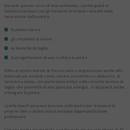
Durante questo corso di una settimana, i partecipanti si
familiarizzeranno con gli elementi principali coinvolti nella
lavorazione della pietra:
la pietra stessa
gli strumenti di lavoro
le tecniche di taglio
la progettazione di una scultura in pietra
Oltre al nostro marmo di Peccia sono a disposizione anche altri
materiali più morbidi come calcare conchilifero e alabastro. Si
lavorerà a mano, con particolare enfasi sulla corretta tecnica di
taglio che permette di non sprecare energia. Si imparerà anche
a levigare la pietra.
I partecipanti possono lavorare sulla pietra per trasporvi le
proprie idee o anche senza nessuna rappresentazione
preliminare.
Con una pietra più morbida e un formato più piccolo (meno di 40