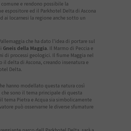
e comune e rendono possibile la
me espositore ed il Parkhotel Delta di Ascona
ed ai locarnesi la regione anche sotto un
Vallemaggia che ha dato l'idea di portare sul
di
Gneis della Maggia
. Il Marmo di Peccia e
ni di processi geologici. Il fiume Maggia nel
o il delta di Ascona, creando insenatura e
otel Delta.
 che hanno modellato questa natura così
 che sono il tema principale di questa
 il tema Pietra e Acqua sia simbolicamente
vatore può osservarne le diverse sfumature
reggiante parco dell Parkhotel Delta, sarà a