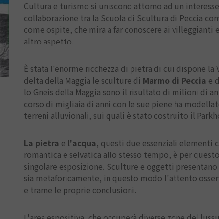
Cultura e turismo si uniscono attorno ad un interess
collaborazione tra la Scuola di Scultura di Peccia co
come ospite, che mira a far conoscere ai villeggianti 
altro aspetto.
È stata l'enorme ricchezza di pietra di cui dispone la 
delta della Maggia le sculture di
Marmo di Peccia
e 
lo Gneis della Maggia sono il risultato di milioni di an
corso di migliaia di anni con le sue piene ha modellat
terreni alluvionali, sui quali è stato costruito il Parkh
La pietra
e
l'acqua
, questi due essenziali elementi
romantica e selvatica allo stesso tempo, è per questo
singolare esposizione. Sculture e oggetti presentano
sia metaforicamente, in questo modo l'attento osser
e trarne le proprie conclusioni.
L'area espositiva, che occuperà diverse zone del lussu