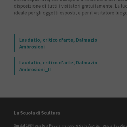
disposizione di tutti i visitatori gratuitamente. La l
ideale per gli oggetti esposti, e per il visitatore luog
Laudatio, critico d'arte, Dalmazio
Ambrosioni
Laudatio, critico d'arte, Dalmazio
Ambrosioni_IT
La Scuola di Scultura
Sin dal 1984 esiste a Peccia, nel cuore delle Alpi ticinesi, la Scuola 