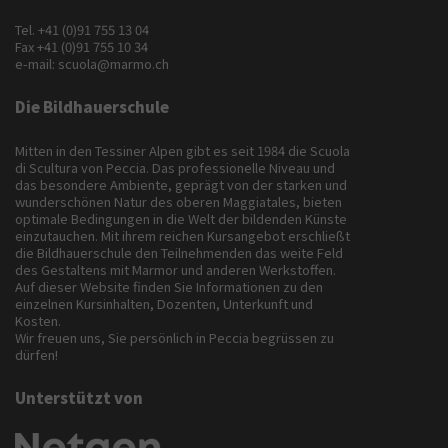
Tel.
+41 (0)91 755 13 04
Fax +41 (0)91 755 10 34
e-mail:
scuola@marmo.ch
Die Bildhauerschule
Mitten in den Tessiner Alpen gibt es seit 1984 die Scuola
di Scultura von Peccia. Das professionelle Niveau und
das besondere Ambiente, geprägt von der starken und
wunderschönen Natur des oberen Maggiatales, bieten
optimale Bedingungen in die Welt der bildenden Künste
einzutauchen. Mit ihrem reichen Kursangebot erschließt
die Bildhauerschule den Teilnehmenden das weite Feld
des Gestaltens mit Marmor und anderen Werkstoffen.
Auf dieser Website finden Sie Informationen zu den
einzelnen Kursinhalten, Dozenten, Unterkunft und
Kosten.
Wir freuen uns, Sie persönlich in Peccia begrüssen zu
dürfen!
Unterstützt von