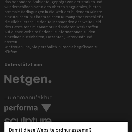
das besondere Ambiente, geprägt von der starken und
wunderschönen Natur des oberen Maggiatales, bieten
optimale Bedingungen in die Welt der bildenden Künste
einzutauchen. Mit ihrem reichen Kursangebot erschließt
die Bildhauerschule den Teilnehmenden das weite Feld
des Gestaltens mit Marmor und anderen Werkstoffen.
Auf dieser Website finden Sie Informationen zu den
einzelnen Kursinhalten, Dozenten, Unterkunft und
Kosten.
Wir freuen uns, Sie persönlich in Peccia begrüssen zu
dürfen!
Unterstützt von
Damit diese Website ordnungsgemäß