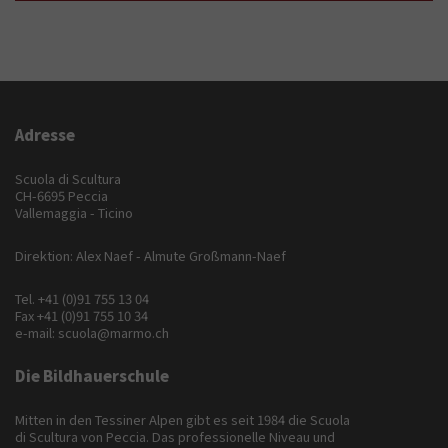
Adresse
Scuola di Scultura
CH-6695 Peccia
Vallemaggia - Ticino
Direktion: Alex Naef - Almute Großmann-Naef
Tel.
+41 (0)91 755 13 04
Fax +41 (0)91 755 10 34
e-mail:
scuola@marmo.ch
Die Bildhauerschule
Mitten in den Tessiner Alpen gibt es seit 1984 die Scuola
di Scultura von Peccia. Das professionelle Niveau und