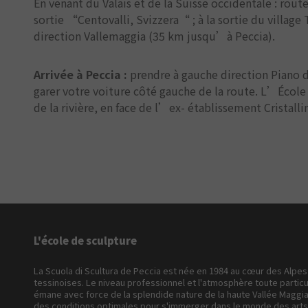
En venant du Valais et de la Suisse occidentale : rou
sortie “Centovalli, Svizzera“ ; à la sortie du village
direction Vallemaggia (35 km jusqu’à Peccia).
Arrivée à Peccia :
prendre à gauche direction Piano di
garer votre voiture côté gauche de la route. L’Écol
de la rivière, en face de l’ex- établissement Cristalli
L'école de sculpture
La Scuola di Scultura de Peccia est née en 1984 au cœur des Alpes
tessinoises. Le niveau professionnel et l'atmosphère toute particu
émane avec force de la splendide nature de la haute Vallée Maggia
des conditions optimales pour s'immerger dans le monde des arts 