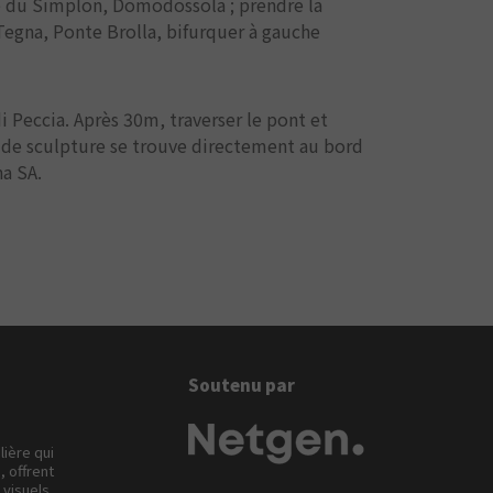
te du Simplon, Domodossola ; prendre la
 Tegna, Ponte Brolla, bifurquer à gauche
 Peccia. Après 30m, traverser le pont et
e de sculpture se trouve directement au bord
na SA.
Soutenu par
lière qui
, offrent
visuels.