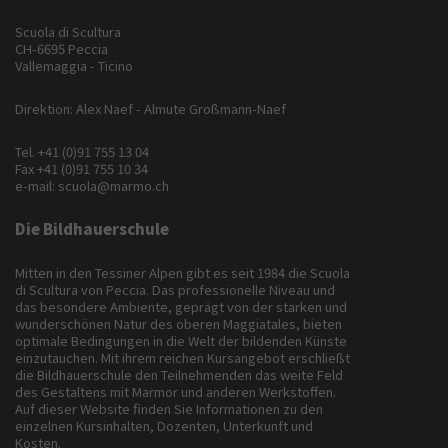
Scuola di Scultura
CH-6695 Peccia
Vallemaggia - Ticino
Direktion: Alex Naef - Almute Großmann-Naef
Tel.
+41 (0)91 755 13 04
Fax +41 (0)91 755 10 34
e-mail:
scuola@marmo.ch
Die Bildhauerschule
Mitten in den Tessiner Alpen gibt es seit 1984 die Scuola
di Scultura von Peccia. Das professionelle Niveau und
das besondere Ambiente, geprägt von der starken und
wunderschönen Natur des oberen Maggiatales, bieten
optimale Bedingungen in die Welt der bildenden Künste
einzutauchen. Mit ihrem reichen Kursangebot erschließt
die Bildhauerschule den Teilnehmenden das weite Feld
des Gestaltens mit Marmor und anderen Werkstoffen.
Auf dieser Website finden Sie Informationen zu den
einzelnen Kursinhalten, Dozenten, Unterkunft und
Kosten.