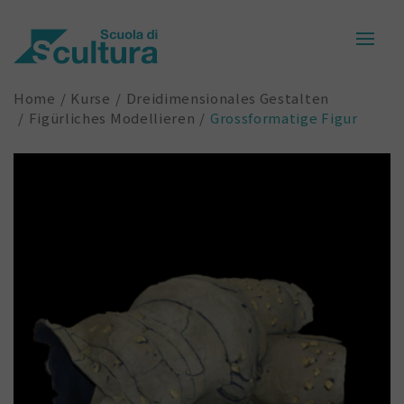
Home
Kurse
Dreidimensionales Gestalten
Figürliches Modellieren
Grossformatige Figur