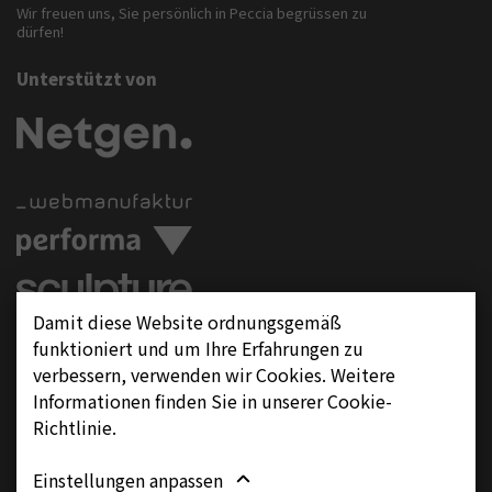
Wir freuen uns, Sie persönlich in Peccia begrüssen zu
dürfen!
Unterstützt von
Damit diese Website ordnungsgemäß
Folgen Sie uns auf
funktioniert und um Ihre Erfahrungen zu
verbessern, verwenden wir Cookies. Weitere
Informationen finden Sie in unserer Cookie-
Richtlinie.
Einstellungen anpassen